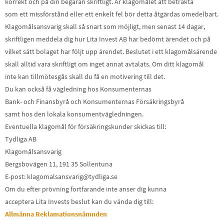
korrekt och på din begäran skriftligt. Är klagomålet att betrakta
som ett missförstånd eller ett enkelt fel bör detta åtgärdas omedelbart.
Klagomålsansvarig skall så snart som möjligt, men senast 14 dagar,
skriftligen meddela dig hur Lita Invest AB har bedömt ärendet och på
vilket sätt bolaget har följt upp ärendet. Beslutet i ett klagomålsärende
skall alltid vara skriftligt om inget annat avtalats. Om ditt klagomål
inte kan tillmötesgås skall du få en motivering till det.
Du kan också få vägledning hos Konsumenternas
Bank- och Finansbyrå och Konsumenternas Försäkringsbyrå
samt hos den lokala konsumentvägledningen.
Eventuella klagomål för försäkringskunder skickas till:
Tydliga AB
Klagomålsansvarig
Bergsbovägen 11, 191 35 Sollentuna
E-post: klagomalsansvarig@tydliga.se
Om du efter prövning fortfarande inte anser dig kunna
acceptera Lita Invests beslut kan du vända dig till:
Allmänna Reklamationsnämnden